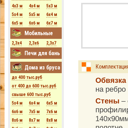
4x3 м
4x4 м
5x3 м
5x4 м
5x5 м
6x4 м
6x5 м
6x6 м
6x7 м
Мобильные
2,3х4
2,3х6
2,3х7
Печи для бань
Комплектация
Дома из бруса
до 400 тыс.руб
Обвязка
от 400 до 600 тыс.руб
на ребро
свыше 600 тыс.руб
Стены
– 
5x4 м
6x4 м
6x5 м
профили
6x6 м
7x5 м
7x6 м
140х90мм
8x6 м
8x7 м
8x8 м
полотне