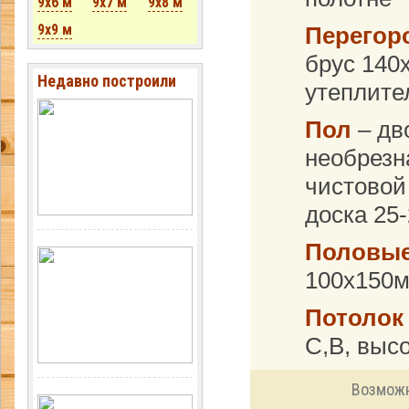
9x6 м
9x7 м
9x8 м
9x9 м
Перегор
брус 140
Недавно построили
утеплите
Пол
– дв
необрезн
чистовой
доска 25
Половые
100х150м
Потолок
С,B, высо
Возможн