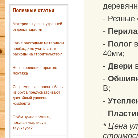
деревянн
Полезные статьи
- Резные
Материалы для внутренней
-
Перила
отделки парилки
-
Полог
в
Какие расходные материалы
необходимо учитывать в
40мм;
расходы на строительство?
-
Двери
в
Новое решение скрытого
монтажа
-
Обшивк
B;
Современные проекты бань
из бруса предусматривают
достойный уровень
-
Утеплен
комфорта
-
Пласти
О чём нужно помнить,
покупая квартиру в
* Цена у
таунхаусе?
стоимост