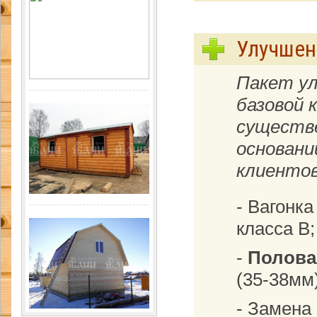
Улучшен
Пакет ул
базовой 
существе
основани
клиентов
- Вагонк
класса B;
-
Полова
(35-38мм)
- Замена