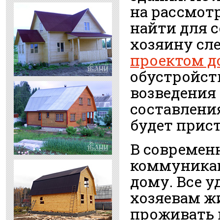
на рассмот
найти для 
хозяину сл
проектом д
обустройст
возведения 
составлени
будет прист
В современ
коммуникац
дому. Все 
хозяевам ж
проживать 