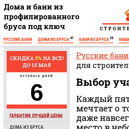
Дома и бани из
профилированного
бруса под ключ
С Т Р О И Т
47
29
РУССКИЕ БАНИ
ДОМА ИЗ БРУСА
БАНИ ИЗ БРУСА
НАШ
КОНТАКТЫ
Русские бани
СКИДКА
5%
НА ВСЕ!
для строител
ДО 15 МАЯ
Выбор уч
6
Каждый пят
мечтает о т
даже навсег
ГАРАНТИЯ ЛУЧШЕЙ ЦЕНЫ
место в неб
ДОМА ИЗ БРУСА