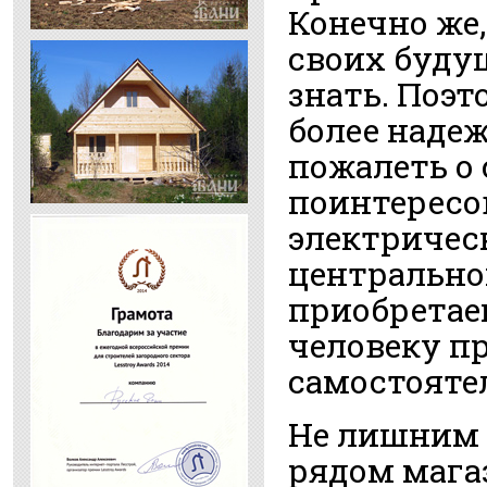
Конечно же,
своих будущ
знать. Поэ
более наде
пожалеть о 
поинтересо
электрическ
центральног
приобретаем
человеку п
самостояте
Не лишним 
рядом мага