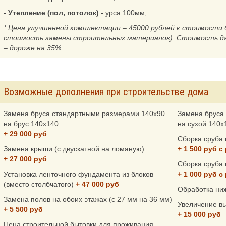
-
Утепление (пол, потолок)
- урса 100мм;
* Цена улучшенной комплектации – 45000 рублей к стоимости 
стоимость замены строительных материалов). Стоимость да
– дороже на 35%
Возможные дополнения при строительстве дома
Замена бруса стандартными размерами 140x90
Замена бруса 
на брус 140x140
на сухой 140x
+ 29 000 руб
Сборка сруба
Замена крыши (с двускатной на ломаную)
+ 1 500 руб с
+ 27 000 руб
Сборка сруба 
Установка ленточного фундамента из блоков
+ 1 000 руб с
(вместо столбчатого)
+ 47 000 руб
Обработка ни
Замена полов на обоих этажах (с 27 мм на 36 мм)
Увеличение вы
+ 5 500 руб
+ 15 000 руб
Цена строительной бытовки для проживания