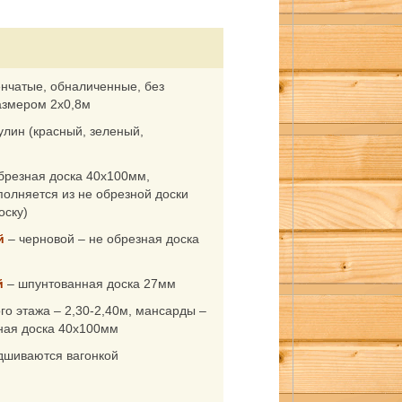
нчатые, обналиченные, без
азмером 2х0,8м
улин (красный, зеленый,
брезная доска 40х100мм,
олняется из не обрезной доски
оску)
й
– черновой – не обрезная доска
й
– шпунтованная доска 27мм
го этажа – 2,30-2,40м, мансарды –
ная доска 40х100мм
дшиваются вагонкой