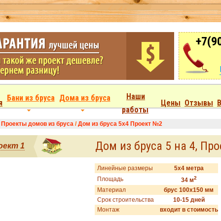
+7(9
Наши
Бани из бруса
Дома из бруса
я
Цены
Отзывы
работы
/
Проекты домов из бруса
/
Дом из бруса 5x4 Проект №2
Дом из бруса 5 на 4, Пр
оект 1
Линейные размеры
5x4 метра
2
Площадь
34 м
Материал
брус 100x150 мм
Срок строительства
10-15 дней
Монтаж
входит в стоимость