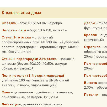
Комплектация дома
Обвязка
– брус 100х150 мм на ребро
Двери
– филе
фурнитуры, р
Половые лаги
– брус 100х150, через 1м
Кровля
– онд
Стены 1-го этажа
– строганный
коричневый)
профилированный брус 140х90 мм, на джутовом
полотне, перегородки – строганный брус 140х90
Стропила
– о
мм, без утеплителя
обрешетка вып
20мм (через д
Стены и перегородки 2-го этажа
– каркасно-
щитовые (брусок 40х100, 40х50), изнутри
Пол черново
обиваются вагонкой
20мм
Пол и потолок (1-й этаж и мансарда)
–
Пол чистово
утепление 100 мм (мин. вата URSA или её
Высота
перво
аналоги), с паро-, гидроизоляцией
2,30м – обрез
Окна
– деревянные с двойным остеклением,
Потолки
– по
обналиченные, размером 1х1, 20 м
Лестница
– деревянная с перилами и