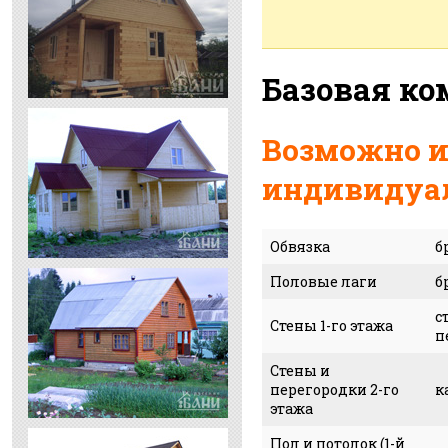
Базовая к
Возможно и
индивидуал
Обвязка
б
Половые лаги
б
с
Стены 1-го этажа
п
Стены и
перегородки 2-го
к
этажа
Пол и потолок (1-й