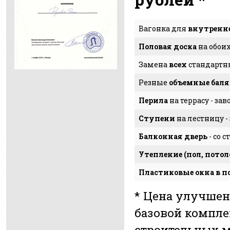
Вагонка для
внутренн
Половая доска
на обоих
Замена
всех
стандарт
Резные
объемные бал
Перила
на террасу - за
Ступени
на лестницу -
Балконная дверь
- со 
Утепление (пол, потол
Пластиковые окна в п
* Цена улучшен
базовой компле
строительных м