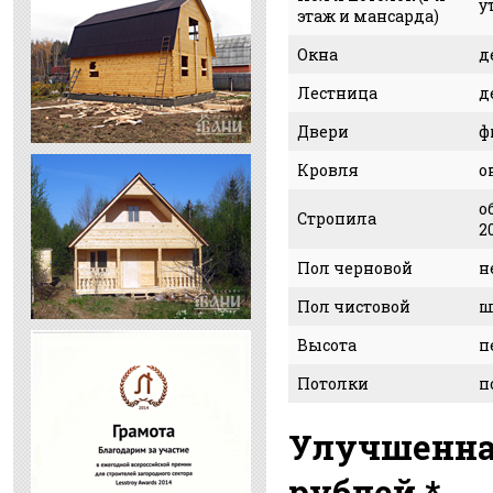
у
этаж и мансарда)
Окна
д
Лестница
д
Двери
ф
Кровля
о
о
Стропила
2
Пол черновой
н
Пол чистовой
ш
Высота
п
Потолки
п
Улучшенная
рублей *