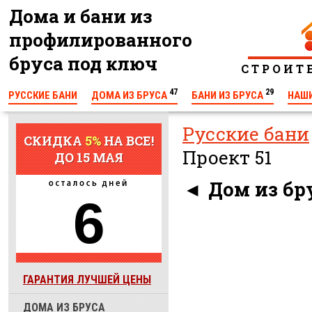
Дома и бани из
профилированного
бруса под ключ
С Т Р О И Т
47
29
РУССКИЕ БАНИ
ДОМА ИЗ БРУСА
БАНИ ИЗ БРУСА
НАШ
КОНТАКТЫ
Русские бани
СКИДКА
5%
НА ВСЕ!
Проект 51
ДО 15 МАЯ
◄
Дом из бру
6
ГАРАНТИЯ ЛУЧШЕЙ ЦЕНЫ
ДОМА ИЗ БРУСА