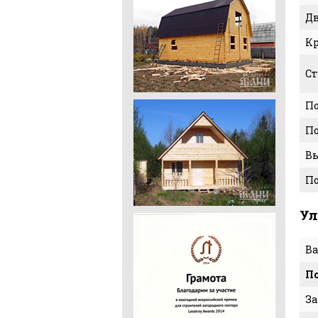
Д
К
Ст
По
По
Вы
П
Ул
Ва
По
З