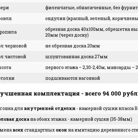
вери
филенчатые, обналиченные, без фурнит
ровля
ондулин (красный, зеленый, коричнев
обрезная доска 40х100мм, обрешетка вы
ропила
20мм (через доску)
л черновой
не обрезная доска 20мм
л чистовой
шпунтованная доска 27мм
сота
первого этажа – 2,30-2,40м, мансарды – 
отолки
подшиваются вагонкой
учшенная комплектация - всего 94 000 рубл
гонка для
внутренней отделки
- камерной сушки класса B
ловая доска
на обоих этажах - камерной сушки (35-38мм)
амена
всех
стандартных
окон
на имитацию деревянного сте