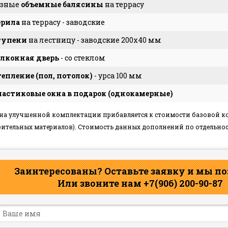
езные
объемные балясины
на террасу
ерила
на террасу - заводские
тупени
на лестницу - заводские 200х40 мм
лконная дверь
- со стеклом
епление (пол, потолок)
- урса 100 мм
астиковые окна в подарок (однокамерные)
ена улучшенной комплектации прибавляется к стоимости базовой 
оительных материалов). Стоимость данных дополнений по отдельнос
Заинтересованы? Оставьте заявку и мы по
Или звоните нам +7(906) 200-90-87