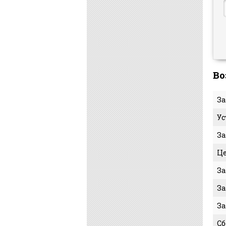
Во
За
Ус
За
Це
За
За
За
Сб