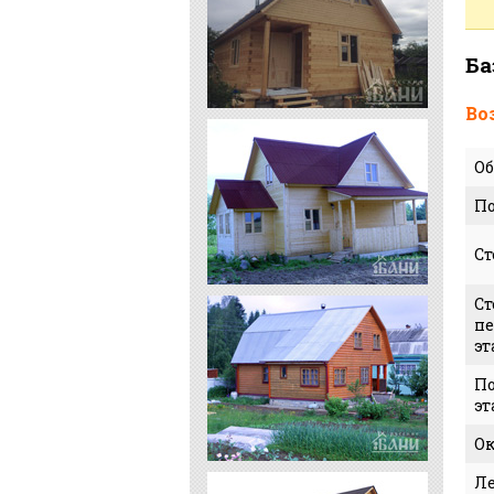
Ба
Во
Об
По
Ст
Ст
пе
эт
По
эт
О
Л