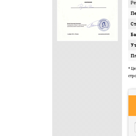
Р
П
С
Ба
Ут
Пл
* Ц
стр