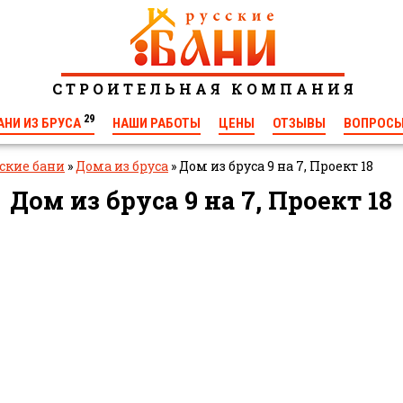
С Т Р О И Т Е Л Ь Н А Я К О М П А Н И Я
29
АНИ ИЗ БРУСА
НАШИ РАБОТЫ
ЦЕНЫ
ОТЗЫВЫ
ВОПРОС
ские бани
»
Дома из бруса
»
Дом из бруса 9 на 7, Проект 18
◄
Дом из бруса 9 на 7, Проект 18