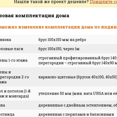
Нашли такой же проект дешевле?
Пришлите с
зовая комплектация дома
зможно изменение комплектации дома по индив
вязка
брус 100x150 мм на ребро
ловые лаги
брус 100х150, через 1м
строганный профилированный брус 140х
ены 1-го этажа
перегородки – строганный брус 140х90 
ены и
регородки 2-го
каркасно-щитовые (брусок 40х100, 40х50
ажа
л и потолок (1-й
утепление 50 мм (мин. вата URSA или её
аж и мансарда)
кна
деревянные с двойным остеклением, об
естница
деревянная с перилами и балясинами