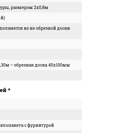
уры, размером 2х0,8м
ый)
полняется из не обрезной доски
2,30м – обрезная доска 40х100мм
ей *
клопакета с фурнитурой