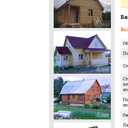
Ба
Во
Об
По
Ст
Ст
пе
эт
По
эт
О
Л