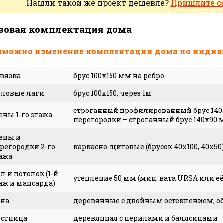
Нашли такой же проект дешевле?
Пришлите с
зовая комплектация дома
зможно изменение комплектации дома по индив
вязка
брус 100x150 мм на ребро
ловые лаги
брус 100х150, через 1м
строганный профилированный брус 140х
ены 1-го этажа
перегородки – строганный брус 140х90 
ены и
регородки 2-го
каркасно-щитовые (брусок 40х100, 40х50
ажа
л и потолок (1-й
утепление 50 мм (мин. вата URSA или её
аж и мансарда)
кна
деревянные с двойным остеклением, об
естница
деревянная с перилами и балясинами