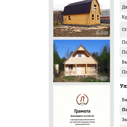
Д
К
Ст
По
По
Вы
П
Ул
Ва
По
З