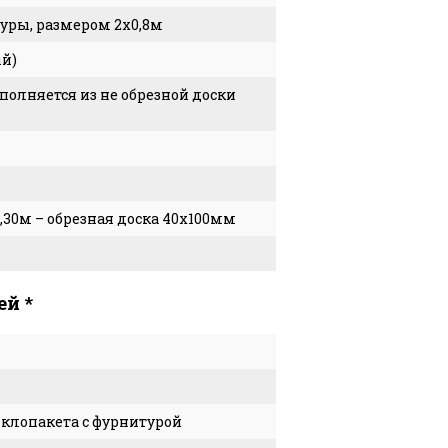
уры, размером 2х0,8м
ый)
полняется из не обрезной доски
2,30м – обрезная доска 40х100мм
ей *
клопакета с фурнитурой