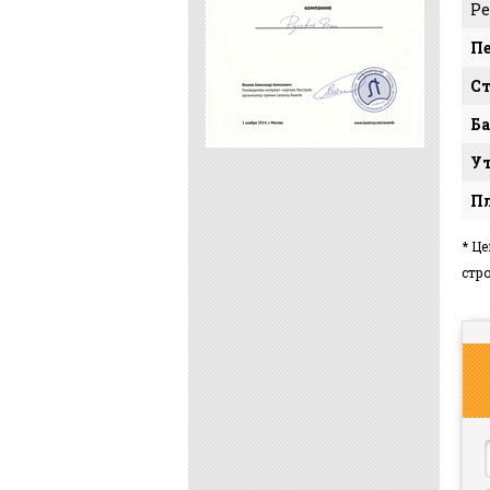
Р
П
С
Ба
Ут
Пл
* Ц
стр