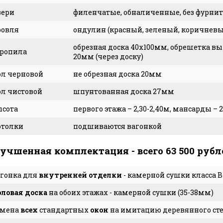
вери
филенчатые, обналиченные, без фурнит
ровля
ондулин (красный, зеленый, коричнев
обрезная доска 40х100мм, обрешетка вы
ропила
20мм (через доску)
л черновой
не обрезная доска 20мм
л чистовой
шпунтованная доска 27мм
сота
первого этажа – 2,30-2,40м, мансарды – 
отолки
подшиваются вагонкой
учшенная комплектация - всего 63 500 рубл
гонка для
внутренней отделки
- камерной сушки класса B
ловая доска
на обоих этажах - камерной сушки (35-38мм)
амена
всех
стандартных
окон
на имитацию деревянного сте