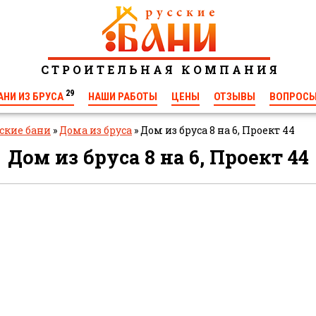
С Т Р О И Т Е Л Ь Н А Я К О М П А Н И Я
29
АНИ ИЗ БРУСА
НАШИ РАБОТЫ
ЦЕНЫ
ОТЗЫВЫ
ВОПРОС
ские бани
»
Дома из бруса
»
Дом из бруса 8 на 6, Проект 44
◄
Дом из бруса 8 на 6, Проект 44