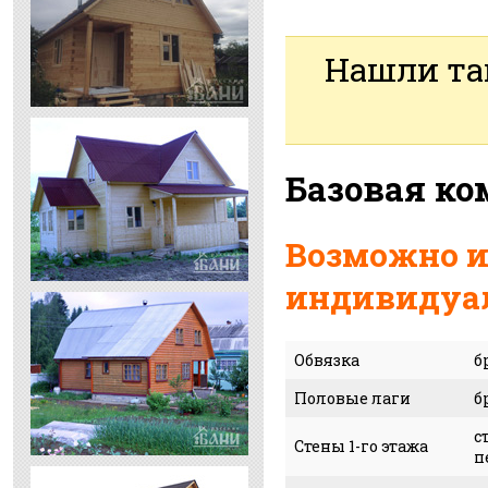
Нашли та
Базовая к
Возможно и
индивидуал
Обвязка
б
Половые лаги
б
с
Стены 1-го этажа
п