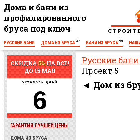
Дома и бани из
профилированного
бруса под ключ
С Т Р О И Т
47
29
РУССКИЕ БАНИ
ДОМА ИЗ БРУСА
БАНИ ИЗ БРУСА
НАШ
КОНТАКТЫ
Русские бани
СКИДКА
5%
НА ВСЕ!
Проект 5
ДО 15 МАЯ
◄
Дом из бру
6
ГАРАНТИЯ ЛУЧШЕЙ ЦЕНЫ
ДОМА ИЗ БРУСА