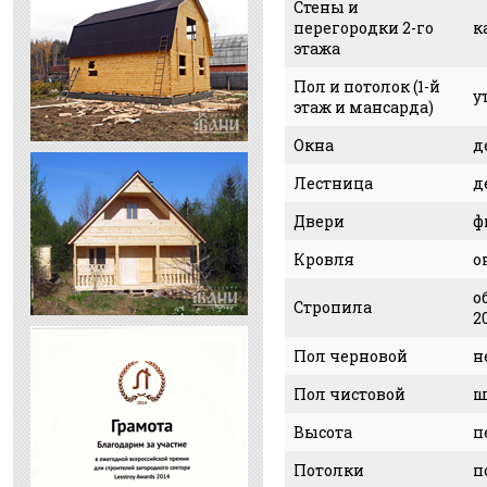
Стены и
перегородки 2-го
к
этажа
Пол и потолок (1-й
у
этаж и мансарда)
Окна
д
Лестница
д
Двери
ф
Кровля
о
о
Стропила
2
Пол черновой
н
Пол чистовой
ш
Высота
п
Потолки
п