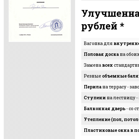
Улучшенная
рублей *
Вагонка для
внутренн
Половая доска
на обоих
Замена
всех
стандарт
Резные
объемные бал
Перила
на террасу - за
Ступени
на лестницу -
Балконная дверь
- со 
Утепление (пол, потол
Пластиковые окна в п