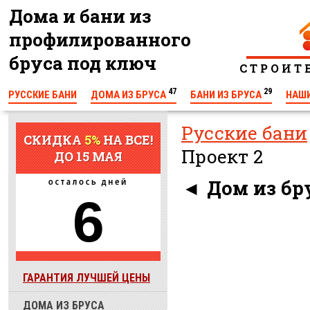
Дома и бани из
профилированного
бруса под ключ
С Т Р О И Т
47
29
РУССКИЕ БАНИ
ДОМА ИЗ БРУСА
БАНИ ИЗ БРУСА
НАШ
КОНТАКТЫ
Русские бани
СКИДКА
5%
НА ВСЕ!
Проект 2
ДО 15 МАЯ
◄
Дом из бру
6
ГАРАНТИЯ ЛУЧШЕЙ ЦЕНЫ
ДОМА ИЗ БРУСА