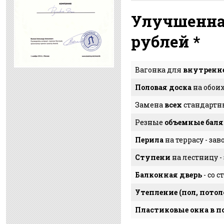
Улучшенная
рублей *
Вагонка для
внутренн
Половая доска
на обоих
Замена
всех
стандарт
Резные
объемные бал
Перила
на террасу - за
Ступени
на лестницу -
Балконная дверь
- со 
Утепление (пол, потол
Пластиковые окна в п