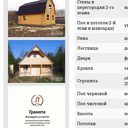
Стены и
перегородки 2-го
к
этажа
Пол и потолок (1-й
у
этаж и мансарда)
Окна
д
Лестница
д
Двери
ф
Кровля
о
о
Стропила
2
Пол черновой
н
Пол чистовой
ш
Высота
п
Потолки
п