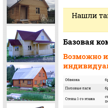
Нашли та
Базовая к
Возможно и
индивидуал
Обвязка
б
Половые лаги
б
с
Стены 1-го этажа
п