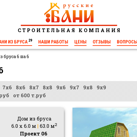
С Т Р О И Т Е Л Ь Н А Я К О М П А Н И Я
29
АНИ ИЗ БРУСА
НАШИ РАБОТЫ
ЦЕНЫ
ОТЗЫВЫ
ВОПРОС
з бруса 6 на 6
6
7х6
8х6
8х7
8х8
9х6
9х7
9х8
9х9
.руб
от 600 т.руб
Дом из бруса
2
6.0 x 6.0 м
|
63.0 м
Проект 06