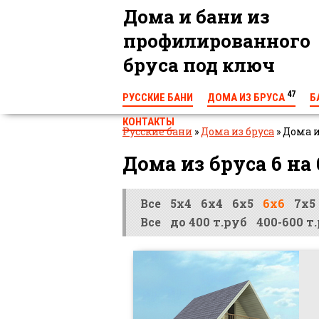
Дома и бани из
профилированного
бруса под ключ
47
РУССКИЕ БАНИ
ДОМА ИЗ БРУСА
Б
КОНТАКТЫ
Русские бани
»
Дома из бруса
»
Дома и
Дома из бруса 6 на 
Все
5х4
6х4
6х5
6х6
7х5
Все
до 400 т.руб
400-600 т